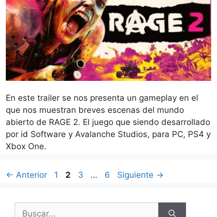
En este trailer se nos presenta un gameplay en el
que nos muestran breves escenas del mundo
abierto de RAGE 2. El juego que siendo desarrollado
por id Software y Avalanche Studios, para PC, PS4 y
Xbox One.
Página
Página
Página
Página
←
Anterior
1
2
3
…
6
Siguiente
→
Buscar: