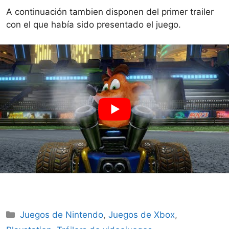
A continuación tambien disponen del primer trailer
con el que había sido presentado el juego.
Categorías
Juegos de Nintendo
,
Juegos de Xbox
,