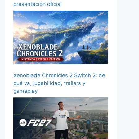
presentación oficial
Xenoblade Chronicles 2 Switch 2: de
qué va, jugabilidad, tráilers y
gameplay